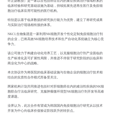
许正勋教授）是一家以在包括癌症在内的重症疾病治疗领域积累的
临床经验和研究基础设施为基础，持续拓展先进再生医疗及免疫细
胞治疗临床应用可能性的医疗机构。
特别是以基于临床数据的研究执行能力为优势，建立了将研究成果
与实际治疗现场相衔接的体系。
NKCL
生物集团是一家利用
NK
细胞开发个性化定制免疫细胞治疗剂
的企业，已将高效
NK
细胞培养技术和生产自动化系统确立为核心竞
争力。
该公司致力于构建自动化培养工艺，以克服细胞治疗剂产业面临的
生产标准化及可扩展性局限，并推进不停留于研究阶段的以临床和
商业化为中心的战略。
本次协议作为将医院的临床基础设施与生物企业的细胞治疗技术相
结合的实质性合作模式而备受关注。
两家机构计划共同推进包括针对肝细胞癌在内的难治性疾病的
NK
细
胞联合疗法临床研究、克服肿瘤微环境型
NK
细胞治疗剂开发等高难
度课题。
业界认为，此次合作有望成为韩国国内免疫细胞治疗研究从以技术
开发为中心向临床价值验证阶段跃升的转折点。