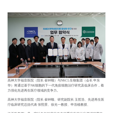
高神大学福音医院（院长
崔钟顺）与
NKCL
生物集团（会长
申东
华）将通过基于
NK
细胞的下一代免疫细胞治疗研究及临床合作，着
力强化先进再生医疗领域的竞争力。
高神大学福音医院（院长
崔钟顺、研究副院长
玉哲浩、先进再生医
疗临床研究总括代表
张熙景、徐光一教授、申浩植教授、